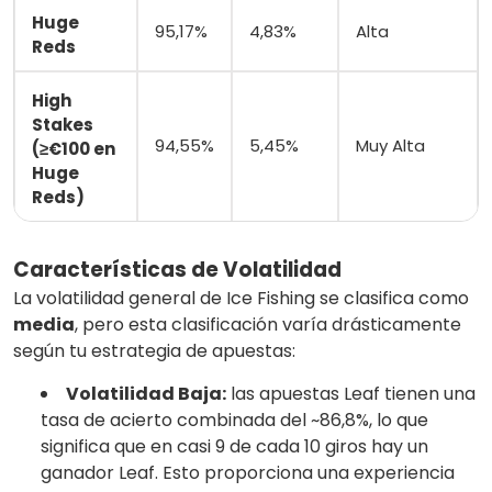
Huge
95,17%
4,83%
Alta
Reds
High
Stakes
94,55%
5,45%
Muy Alta
(≥€100 en
Huge
Reds)
Características de Volatilidad
La volatilidad general de Ice Fishing se clasifica como
media
, pero esta clasificación varía drásticamente
según tu estrategia de apuestas:
Volatilidad Baja:
las apuestas Leaf tienen una
tasa de acierto combinada del ~86,8%, lo que
significa que en casi 9 de cada 10 giros hay un
ganador Leaf. Esto proporciona una experiencia