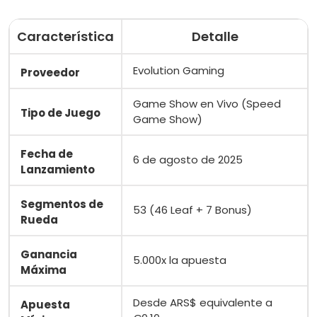
Característica
Detalle
Evolution Gaming
Proveedor
Game Show en Vivo (Speed
Tipo de Juego
Game Show)
Fecha de
6 de agosto de 2025
Lanzamiento
Segmentos de
53 (46 Leaf + 7 Bonus)
Rueda
Ganancia
5.000x la apuesta
Máxima
Desde ARS$ equivalente a
Apuesta