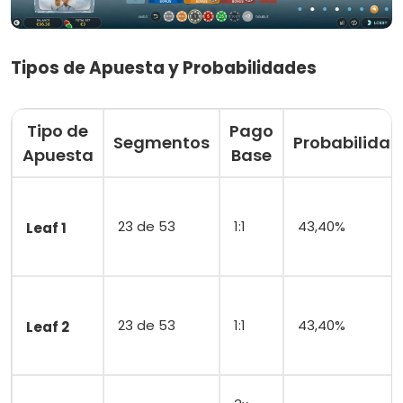
Tipos de Apuesta y Probabilidades
Tipo de
Pago
Segmentos
Probabilidad
Apuesta
Base
23 de 53
1:1
43,40%
Leaf 1
23 de 53
1:1
43,40%
Leaf 2