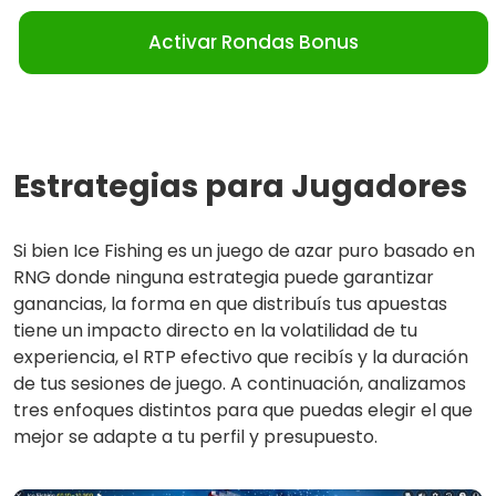
Activar Rondas Bonus
Estrategias para Jugadores
Si bien Ice Fishing es un juego de azar puro basado en
RNG donde ninguna estrategia puede garantizar
ganancias, la forma en que distribuís tus apuestas
tiene un impacto directo en la volatilidad de tu
experiencia, el RTP efectivo que recibís y la duración
de tus sesiones de juego. A continuación, analizamos
tres enfoques distintos para que puedas elegir el que
mejor se adapte a tu perfil y presupuesto.