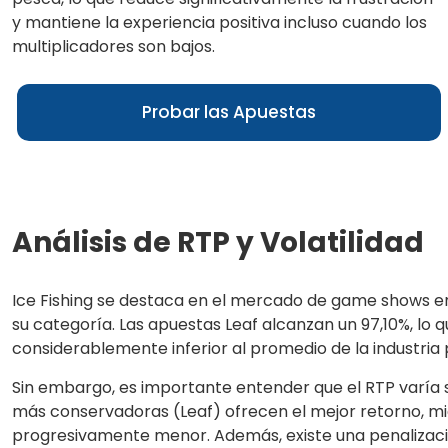
y mantiene la experiencia positiva incluso cuando los
multiplicadores son bajos.
Probar las Apuestas
Análisis de RTP y Volatilidad
Ice Fishing se destaca en el mercado de game shows en 
su categoría. Las apuestas Leaf alcanzan un 97,10%, lo qu
considerablemente inferior al promedio de la industria 
Sin embargo, es importante entender que el RTP varía si
más conservadoras (Leaf) ofrecen el mejor retorno, mi
progresivamente menor. Además, existe una penalizaci