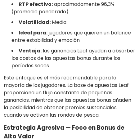
RTP efectivo:
aproximadamente 96,3%
(promedio ponderado)
Volatilidad:
Media
Ideal para:
jugadores que quieren un balance
entre estabilidad y emoción
Ventaja:
las ganancias Leaf ayudan a absorber
los costos de las apuestas bonus durante los
períodos secos
Este enfoque es el más recomendable para la
mayoría de los jugadores. La base de apuestas Leaf
proporciona un flujo constante de pequeñas
ganancias, mientras que las apuestas bonus añaden
la posibilidad de obtener premios sustanciales
cuando se activan las rondas de pesca.
Estrategia Agresiva — Foco en Bonus de
Alto Valor