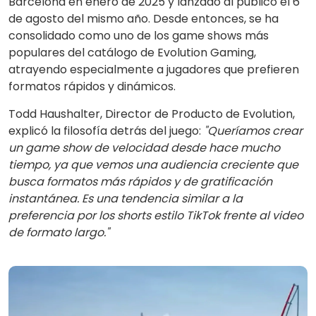
Barcelona en enero de 2025 y lanzado al público el 6
de agosto del mismo año. Desde entonces, se ha
consolidado como uno de los game shows más
populares del catálogo de Evolution Gaming,
atrayendo especialmente a jugadores que prefieren
formatos rápidos y dinámicos.
Todd Haushalter, Director de Producto de Evolution,
explicó la filosofía detrás del juego:
"Queríamos crear
un game show de velocidad desde hace mucho
tiempo, ya que vemos una audiencia creciente que
busca formatos más rápidos y de gratificación
instantánea. Es una tendencia similar a la
preferencia por los shorts estilo TikTok frente al video
de formato largo."